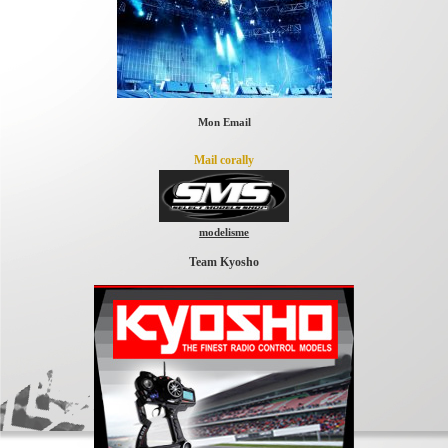
Mon Email
Mail corally
modelisme
Team Kyosho