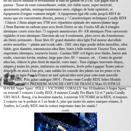
est un succès mondial et révolutionne le haut de gamme en DTM. Elle gagne tout et
partout : Tenue de route extraordinaire, solide, très faible usure, super motricité,
ajustements parfaits, montage/maintenance aisés, réglages de boite optimisés, et
équipement d'origine vraiment inégalé : A équipement égal elle coûte jusqu'à 400 € de
moins que ses concurrentes directes, pensez y ! Caractéristiques techniques Corally RDX
: Châssis 2.9mm adapté aux 3700 avec répartition optimale des masses/platine large
2.9mm Barrette en carbone pour accu livrée Etriers av alu; Fusées AR alu 4 triangles
identiques courts extra durs 75 supports amortisseurs AV- AR identiques Plots carrosserie
réglables et tous identiques Direction alu sur 4 roulements, plots servo alu Amortisseurs
alu filetés prémontés - Roue libre AV grand diamètre ultra light Pod moteur alu/cellule
arrière monobloc + platine anti tweak calée - Diff. ultra léger poulie delrin monobloc, ultra
fiable, gros diamètre, transmission ultra libre, butée à bille renforcée Visserie Torx, toutes
empreintes identiques, tournevis fourni - Cardans MIP cvd légers avec blades, barres anti
roulis, courroies kevlar, tendeur, large pare choc AV + mousse, etc. - Centre de gravité
ultra bas, châssis le plus étroit du marché, voies maxi - Tous réglages innovants dispos,
adaptés à toutes les pistes, intérieures ou extérieures, livrée prête à gagner Toutes pièces
détachées en stock à bas prix, sans oublier les conseils des pilotes sur les pistes et les
réglages en ligne Pour la France un tarif spécial ultra serré pour cette toute nouvelle
Corally RDX. Prix achat catalogue 599 € - Promo vente Corally RDX Select Models
Shop Lyon : 509 € PREMIERE MANCHE CHPT DE FRANCE Mars 05 DTM LE
HAVRE Super Sport : PÔLE + VICTOIRE CORALLY. Sur 10 finalistes A Super Sport,
on trouvait 5 voitures Corally RDX, 8 moteurs Corally Pro Black 12t et 7 packs Corally
VRS MAX. Bourg, à la deuxième manche, à nouveau VICTOIRE de la RDX, et toujours
2 voitures sur le podium et 5 en finale A, plus que toutes les autres marques réunies; A
Antibes, la Corally RDX était la voiture majoritaire dans les stands !
corally