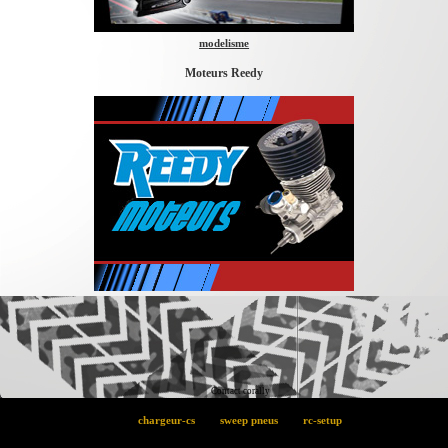
modelisme
Moteurs Reedy
Contact corally
chargeur-cs
sweep pneus
rc-setup